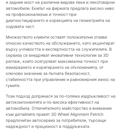
и задния мост на различни видове леки и лекотоварни
автомобили. Екипът на фирмата предлага високо ниво
на професионализъм и точност при
диагностицирането и корекцията на геометрията на
ходовата част.
Множеството клиенти оставят положителни отзиви
относно качеството на обслужването, като акцентират
върху учтивостта и експертността на служителите. В
сервиза се внедряват иновативни технологии за 3D
реглаж, които осигуряват максимална точност при
измерването и коригирането на отклоненията, от
ключово значение за пътната безопасност,
стабилността при управление и равномерния износ на
гумите.
Този подход допринася за по-голяма издръжливост на
автокомпонентите и по-висока ефективност на
автомобила. Отличителното майсторство и внимание
към детайлите правят 3D Wheel Alignment Petrich
предпочитан автосервиз за потребители, търсещи
надеждност и прецизност в поддръжката.