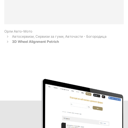
Орли Aвто-Mото
Автосервизи, Сервизи за гуми, Авточасти - Богородица
3D Wheel Alignment Petrich