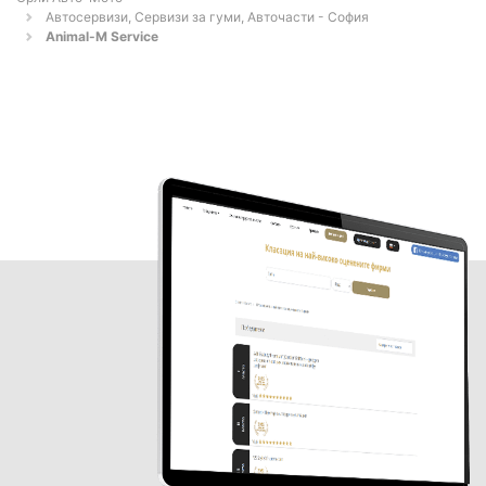
Автосервизи, Сервизи за гуми, Авточасти - София
Animal-M Service