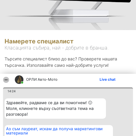
Намерете специалист
Класацията събира, най - добрите в бранша.
Търсите специалист близо до вас? Проверете нашата
търсачка. Използвайте само най-добрите услуги!
ОРЛИ Aвто-Mото
Live chat
Търсене
14:24
Здравейте, радваме се да ви помогнем! 🙂
Моля, кликнете върху съответната тема на
разговора!
Аз съм лауреат, искам да получа маркетингови
Организатор на
Класация
Контакти
материали
класиране
Победители
Контакти