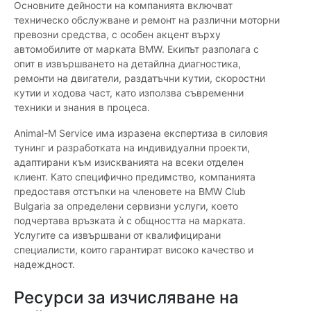
Основните дейности на компанията включват
техническо обслужване и ремонт на различни моторни
превозни средства, с особен акцент върху
автомобилите от марката BMW. Екипът разполага с
опит в извършването на детайлна диагностика,
ремонти на двигатели, раздатъчни кутии, скоростни
кутии и ходова част, като използва съвременни
техники и знания в процеса.
Animal-M Service има изразена експертиза в силовия
тунинг и разработката на индивидуални проекти,
адаптирани към изискванията на всеки отделен
клиент. Като специфично предимство, компанията
предоставя отстъпки на членовете на BMW Club
Bulgaria за определени сервизни услуги, което
подчертава връзката ѝ с общността на марката.
Услугите са извършвани от квалифицирани
специалисти, които гарантират високо качество и
надеждност.
Ресурси за изчисляване на