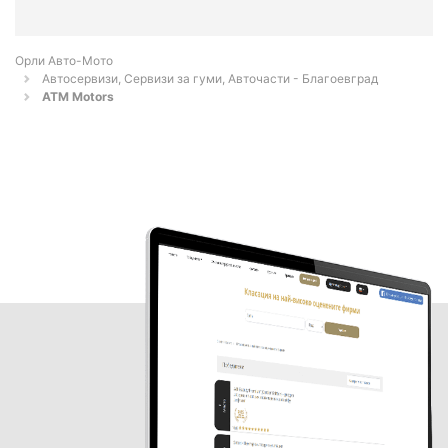
Орли Aвто-Mото
Автосервизи, Сервизи за гуми, Авточасти - Благоевград
ATM Motors