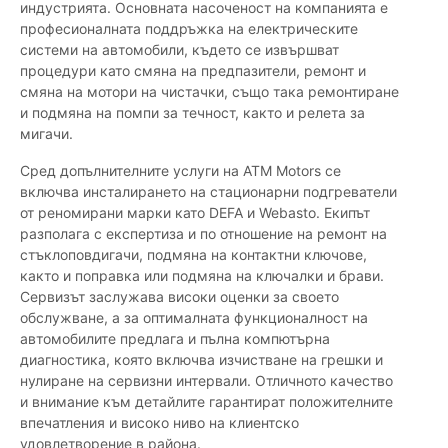
индустрията. Основната насоченост на компанията е
професионалната поддръжка на електрическите
системи на автомобили, където се извършват
процедури като смяна на предпазители, ремонт и
смяна на мотори на чистачки, също така ремонтиране
и подмяна на помпи за течност, както и релета за
мигачи.
Сред допълнителните услуги на ATM Motors се
включва инсталирането на стационарни подгреватели
от реномирани марки като DEFA и Webasto. Екипът
разполага с експертиза и по отношение на ремонт на
стъклоповдигачи, подмяна на контактни ключове,
както и поправка или подмяна на ключалки и брави.
Сервизът заслужава високи оценки за своето
обслужване, а за оптималната функционалност на
автомобилите предлага и пълна компютърна
диагностика, която включва изчистване на грешки и
нулиране на сервизни интервали. Отличното качество
и внимание към детайлите гарантират положителните
впечатления и високо ниво на клиентско
удовлетворение в района.