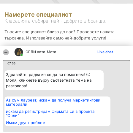
Намерете специалист
Класацията събира, най - добрите в бранша.
Търсите специалист близо до вас? Проверете нашата
търсачка. Използвайте само най-добрите услуги!
ОРЛИ Aвто-Mото
Live chat
Търсене
07:56
Здравейте, радваме се да ви помогнем! 🙂
Моля, кликнете върху съответната тема на
разговора!
Аз съм лауреат, искам да получа маркетингови
Организатор на
Класация
Контакти
материали
класиране
Победители
Контакти
Beautiful Company S.R.L.
Списък на
искам да регистрирам фирмата си в проекта
BulevardulAleea Timișul De
всички
"Орли"
Sus Nr. 2, Bl. A30, Sc. A, Et.
победители
Имам друг проблем
4, Ap. 13
Правила
București 53-238
Статут/Устав
CUI 36737675
Политика за