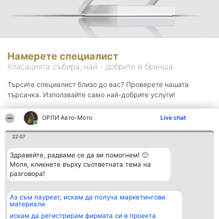
Намерете специалист
Класацията събира, най - добрите в бранша.
Търсите специалист близо до вас? Проверете нашата
търсачка. Използвайте само най-добрите услуги!
ОРЛИ Aвто-Mото
Live chat
Търсене
22:07
Здравейте, радваме се да ви помогнем! 🙂
Моля, кликнете върху съответната тема на
разговора!
Аз съм лауреат, искам да получа маркетингови
Организатор на
Класация
Контакти
материали
класиране
Победители
Контакти
Beautiful Company S.R.L.
Списък на
искам да регистрирам фирмата си в проекта
BulevardulAleea Timișul De