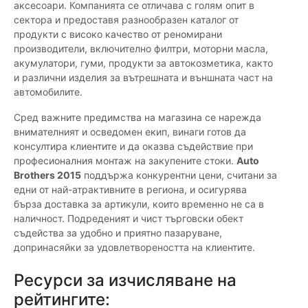
аксесоари. Компанията се отличава с голям опит в
сектора и предоставя разнообразен каталог от
продукти с високо качество от реномирани
производители, включително филтри, моторни масла,
акумулатори, гуми, продукти за автокозметика, както
и различни изделия за вътрешната и външната част на
автомобилите.
Сред важните предимства на магазина се нарежда
внимателният и осведомен екип, винаги готов да
консултира клиентите и да оказва съдействие при
професионалния монтаж на закупените стоки.
Auto
Brothers 2015
поддържа конкурентни цени, считани за
едни от най-атрактивните в региона, и осигурява
бърза доставка за артикули, които временно не са в
наличност. Подреденият и чист търговски обект
съдейства за удобно и приятно пазаруване,
допринасяйки за удовлетвореността на клиентите.
Ресурси за изчисляване на
рейтингите: