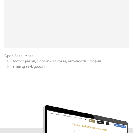
Орли Aвто-Mото
Автосервизи, Сервизи за гуми, Авточасти - София
smartgas-bg.com