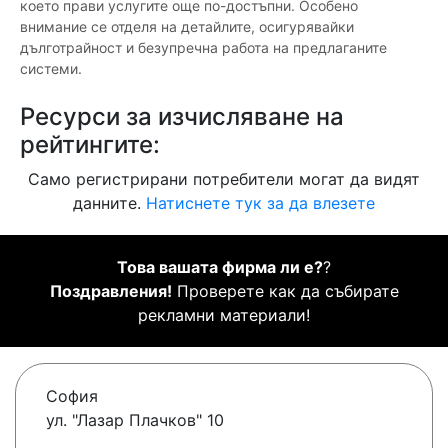
което прави услугите още по-достъпни. Особено
внимание се отделя на детайлите, осигурявайки
дълготрайност и безупречна работа на предлаганите
системи.
Ресурси за изчисляване на
рейтингите:
Само регистрирани потребители могат да видят
данните.
Натиснете тук за да влезете
Това вашата фирма ли е?
?
Поздравления!
Проверете как да събирате
рекламни материали!
София
ул. "Лазар Плачков" 10