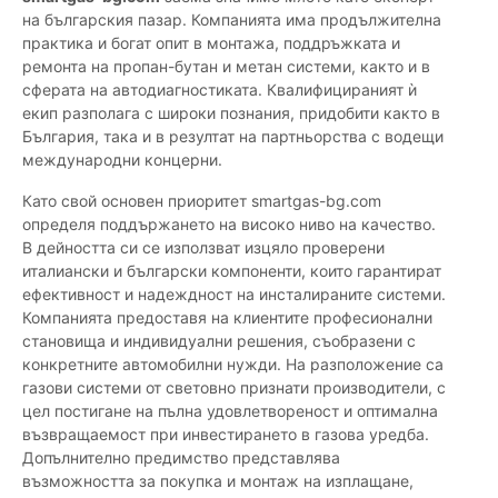
на българския пазар. Компанията има продължителна
практика и богат опит в монтажа, поддръжката и
ремонта на пропан-бутан и метан системи, както и в
сферата на автодиагностиката. Квалифицираният ѝ
екип разполага с широки познания, придобити както в
България, така и в резултат на партньорства с водещи
международни концерни.
Като свой основен приоритет smartgas-bg.com
определя поддържането на високо ниво на качество.
В дейността си се използват изцяло проверени
италиански и български компоненти, които гарантират
ефективност и надеждност на инсталираните системи.
Компанията предоставя на клиентите професионални
становища и индивидуални решения, съобразени с
конкретните автомобилни нужди. На разположение са
газови системи от световно признати производители, с
цел постигане на пълна удовлетвореност и оптимална
възвращаемост при инвестирането в газова уредба.
Допълнително предимство представлява
възможността за покупка и монтаж на изплащане,