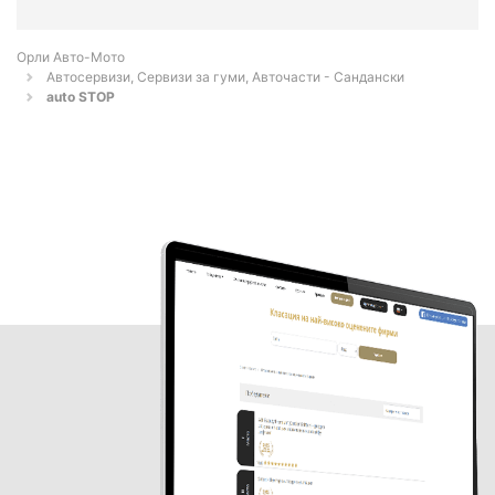
Орли Aвто-Mото
Автосервизи, Сервизи за гуми, Авточасти - Сандански
auto STOP