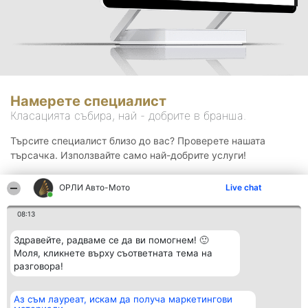
Намерете специалист
Класацията събира, най - добрите в бранша.
Търсите специалист близо до вас? Проверете нашата
търсачка. Използвайте само най-добрите услуги!
ОРЛИ Aвто-Mото
Live chat
Търсене
08:13
Здравейте, радваме се да ви помогнем! 🙂
Моля, кликнете върху съответната тема на
разговора!
Аз съм лауреат, искам да получа маркетингови
Организатор на
Класация
Контакти