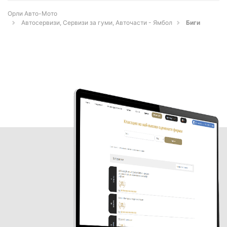
Орли Aвто-Mото
Автосервизи, Сервизи за гуми, Авточасти - Ямбол
Биги