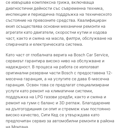
се извършва комплексна грижа, включваща
диагностични дейности със съвременна техника,
инспекции и периодична поддръжка на техническото
състояние на превозните средства. Квалифициран
екип осъществява основни механични ремонти на
агрегати като двигатели, скоростни кутии и ходова
част, както и смяна на масла, филтри, обслужване на
спирачната и електрическата система.
Като част от глобалната верига на Bosch Car Service,
сервизът гарантира високо ниво на обслужване и
надеждност. В процеса на работа се използват
оригинални резервни части Bosch с предоставена 12-
месечна гаранция, а на услугите се дава 6-месечна
гаранция. Освен това се предлагат специализирани
услуги като ремонт на климатични системи,
поддръжка на LPG газови уредби, както и смяна и
ремонт на гуми с баланс и 3D реглаж. Благодарение
на дългогодишния си опит и стремеж към постоянно
високо качество, Сити Кед се утвърждава като
предпочитан сервиз за автомобилни ремонти в района
на Монтана.