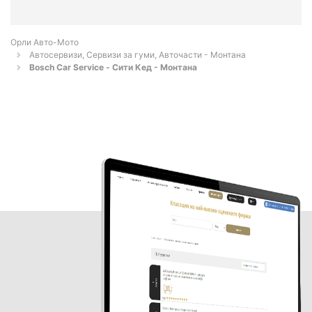
Орли Aвто-Mото
Автосервизи, Сервизи за гуми, Авточасти - Монтана
Bosch Car Service - Сити Кед - Монтана