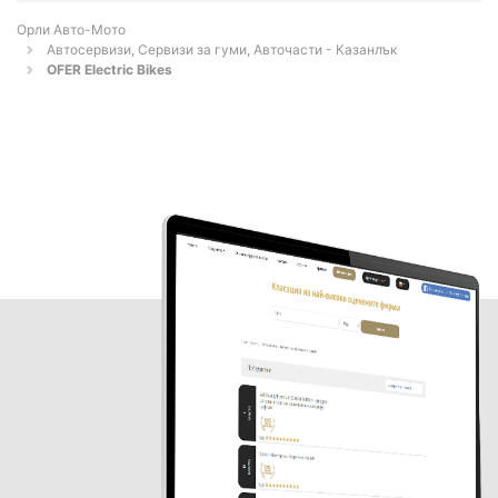
Орли Aвто-Mото
Автосервизи, Сервизи за гуми, Авточасти - Казанлък
OFER Electric Bikes