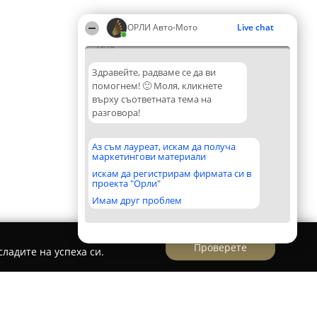
ОРЛИ Aвто-Mото
Live chat
19:18
Здравейте, радваме се да ви
помогнем! 🙂 Моля, кликнете
върху съответната тема на
разговора!
Аз съм лауреат, искам да получа
маркетингови материали
искам да регистрирам фирмата си в
проекта "Орли"
Имам друг проблем
Проверете
ладите на успеха си.