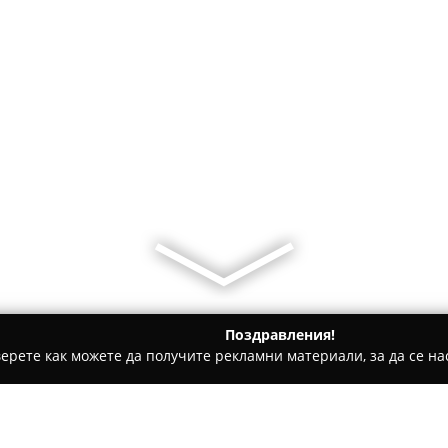
Поздравления!
ерете как можете да получите рекламни материали, за да се нас
и, Авточасти - Ветрино
Prima 91