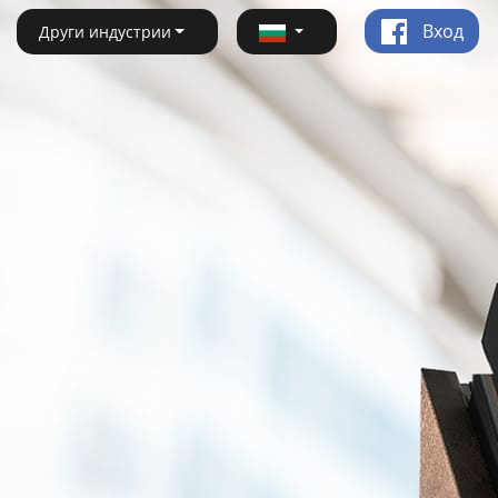
Вход
Други индустрии