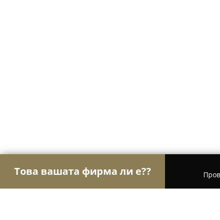
Това вашата фирма ли е??
Пров
Орли Aвто-Mото
Автосервизи, Сервизи за гум