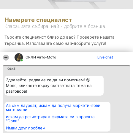
Намерете специалист
Класацията събира, най - добрите в бранша.
Търсите специалист близо до вас? Проверете нашата
търсачка. Използвайте само най-добрите услуги!
ОРЛИ Aвто-Mото
Live chat
Търсене
06:45
Здравейте, радваме се да ви помогнем! 🙂
Моля, кликнете върху съответната тема на
разговора!
Аз съм лауреат, искам да получа маркетингови
Организатор на
Класация
Контакти
материали
класиране
Победители
Контакти
Beautiful Company S.R.L.
Списък на
искам да регистрирам фирмата си в проекта
BulevardulAleea Timișul De
всички
"Орли"
Sus Nr. 2, Bl. A30, Sc. A, Et.
победители
Имам друг проблем
4, Ap. 13
Правила
București 53-238
Статут/Устав