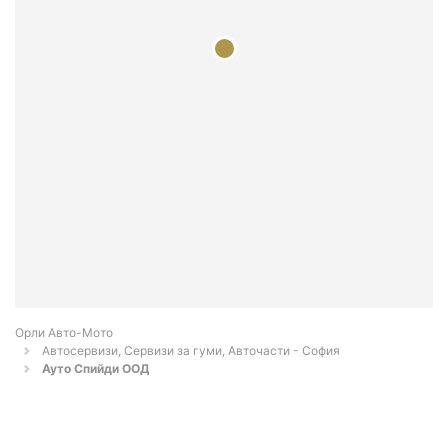
Орли Aвто-Mото
Автосервизи, Сервизи за гуми, Авточасти - София
Ауто Спийди ООД