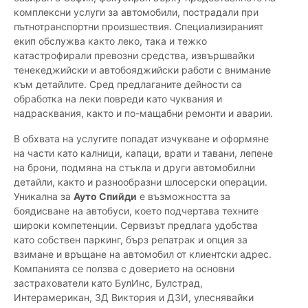
комплексни услуги за автомобили, пострадали при
пътнотранспортни произшествия. Специализираният
екип обслужва както леко, така и тежко
катастрофирали превозни средства, извършвайки
тенекеджийски и автобояджийски работи с внимание
към детайлите. Сред предлаганите дейности са
обработка на леки повреди като чуквания и
надрасквания, както и по-мащабни ремонти и аварии.
В обхвата на услугите попадат изчукване и оформяне
на части като калници, капаци, врати и тавани, лепене
на брони, подмяна на стъкла и други автомобилни
детайли, както и разнообразни шлосерски операции.
Уникална за
Ауто Спийди
е възможността за
боядисване на автобуси, което подчертава техните
широки компетенции. Сервизът предлага удобства
като собствен паркинг, бърз репатрак и опция за
взимане и връщане на автомобил от клиентски адрес.
Компанията се ползва с доверието на основни
застрахователи като БулИнс, Булстрад,
Интерамерикан, ЗД Виктория и ДЗИ, улеснявайки