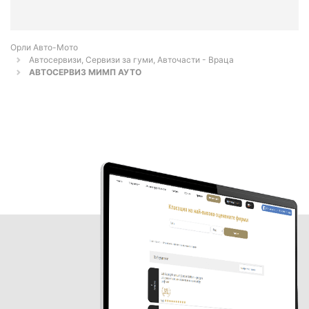
Орли Aвто-Mото
Автосервизи, Сервизи за гуми, Авточасти - Враца
АВТОСЕРВИЗ МИМП АУТО