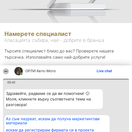
Намерете специалист
Класацията събира, най - добрите в бранша.
Търсите специалист близо до вас? Проверете нашата
търсачка. Използвайте само най-добрите услуги!
ОРЛИ Aвто-Mото
Live chat
Търсене
05:42
Здравейте, радваме се да ви помогнем! 🙂
Моля, кликнете върху съответната тема на
разговора!
Аз съм лауреат, искам да получа маркетингови
Организатор на
Класация
Контакти
материали
класиране
Победители
Контакти
Beautiful Company S.R.L.
Списък на
искам да регистрирам фирмата си в проекта
BulevardulAleea Timișul De