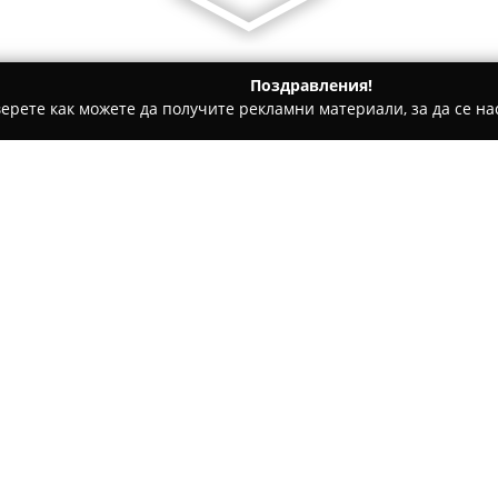
Поздравления!
ерете как можете да получите рекламни материали, за да се нас
, Авточасти - Русе
АВТОТЕХ ООД
Относно компанията:
Автотех ООД
функционира ка
предлагащ широк набор от ус
транспортни средства. Базата
предоставя цялостно обслужв
Основната дейност на фирмат
активиране и проверка на ра
сред които са както цифрови,