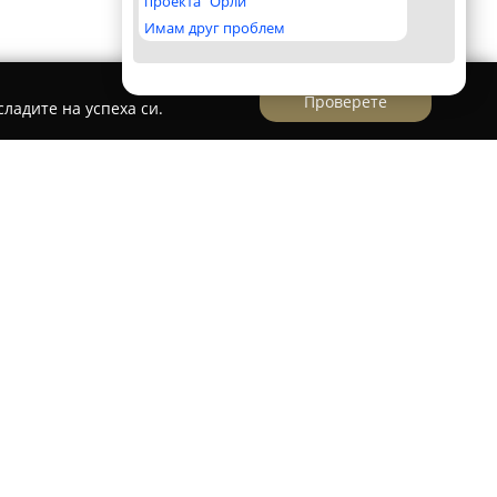
проекта "Орли"
Имам друг проблем
Проверете
ладите на успеха си.
то утвърден сервизен център в Русе,
луги за автомобили и тежкотоварни
 се намира на бул. „България“ 310 и
ане в сферата на авто-мото техниката.
а обхваща монтаж, ремонт, калибриране,
злични лицензирани в България тахографи,
 така и аналогови устройства.