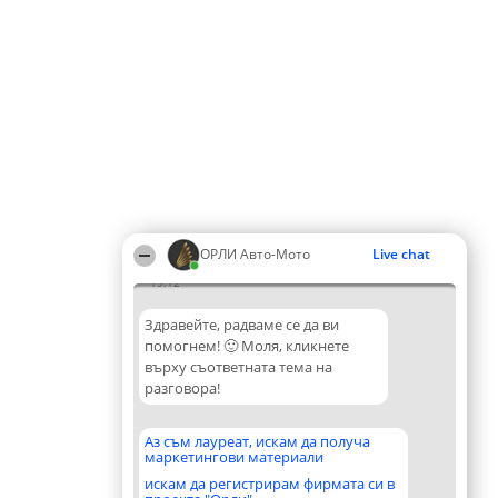
ОРЛИ Aвто-Mото
Live chat
19:12
Здравейте, радваме се да ви
помогнем! 🙂 Моля, кликнете
върху съответната тема на
разговора!
Аз съм лауреат, искам да получа
маркетингови материали
искам да регистрирам фирмата си в