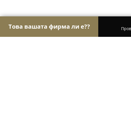
Това вашата фирма ли е??
Пров
Орли Aвто-Mото
Автосервизи, Сервизи за гуми
АВТОТЕХ ООД
8.5
(6)
Русе, бул. „България“ 310