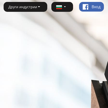
Вход
Други индустрии