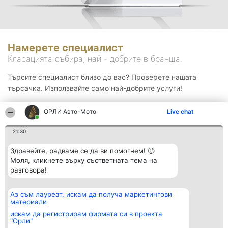
Намерете специалист
Класацията събира, най - добрите в бранша.
Търсите специалист близо до вас? Проверете нашата
търсачка. Използвайте само най-добрите услуги!
ОРЛИ Aвто-Mото
Live chat
Търсене
21:30
Здравейте, радваме се да ви помогнем! 🙂
Моля, кликнете върху съответната тема на
разговора!
Аз съм лауреат, искам да получа маркетингови
Организатор на
Класация
Контакти
материали
класиране
Победители
Контакти
Beautiful Company S.R.L.
Списък на
искам да регистрирам фирмата си в проекта
BulevardulAleea Timișul De
всички
"Орли"
Sus Nr. 2, Bl. A30, Sc. A, Et.
победители