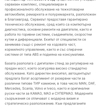
сервизен комплекс, специализиран в
професионалното обслужване на тежкотоварни
автомобили, ремаркета и полуремаркета, разположен
в Благоевград. Сервизът предоставя гарантирано
техническо обслужване, сред които са компютърна
диагностика, основни ремонти на двигатели, както и
работа по горивни системи, съединители, скоростни
кутии и диференциали. Екипът от специалисти се
занимава също с ремонт на ходовата част,
кормилното управление, както и със спирачни
системи от типа ABS и подмяна на консумативи.
Базата разполага с дигитален стенд за регулиране на
преден мост, което осигурява високо стандартно
обслужване. Като директен вносител, автоцентърът
предлага богат асортимент от резервни части за
различни типове ТИР камиони, в това число MAN, DAF,
Mercedes, Scania, Volvo и Iveco, както и оригинални
руски части за КАМАЗ, МАЗ и СУПЕРМАЗ. Модерните
съоръжения се отличават с модерна визия и
стратегическо разположение. Към предлаганите