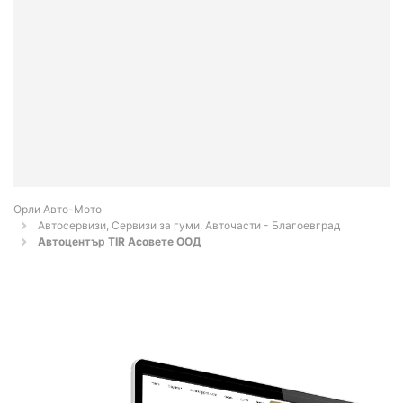
Орли Aвто-Mото
Автосервизи, Сервизи за гуми, Авточасти - Благоевград
Автоцентър TIR Асовете ООД