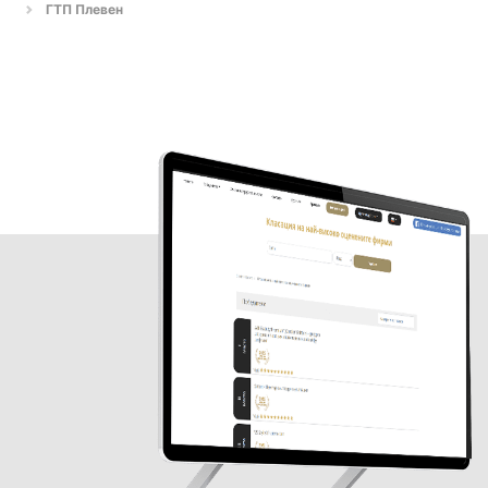
ГТП Плевен