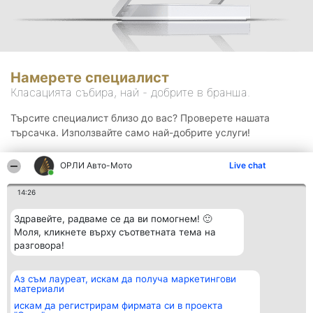
Намерете специалист
Класацията събира, най - добрите в бранша.
Търсите специалист близо до вас? Проверете нашата
търсачка. Използвайте само най-добрите услуги!
ОРЛИ Aвто-Mото
Live chat
Търсене
14:26
Здравейте, радваме се да ви помогнем! 🙂
Моля, кликнете върху съответната тема на
разговора!
Аз съм лауреат, искам да получа маркетингови
Организатор на
Класация
Контакти
материали
класиране
Победители
Контакти
Beautiful Company S.R.L.
Списък на
искам да регистрирам фирмата си в проекта
BulevardulAleea Timișul De
всички