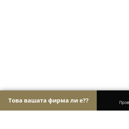
Това вашата фирма ли е??
Пров
Орли Aвто-Mото
Автосервизи, Сервизи за гум