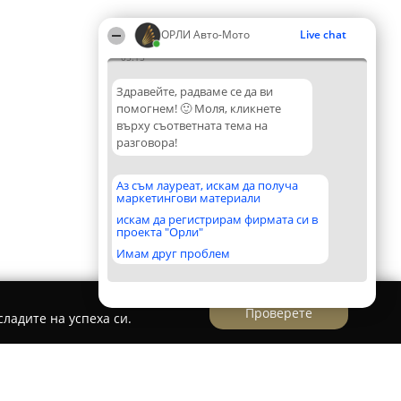
ОРЛИ Aвто-Mото
Live chat
05:15
Здравейте, радваме се да ви
помогнем! 🙂 Моля, кликнете
върху съответната тема на
разговора!
Аз съм лауреат, искам да получа
маркетингови материали
искам да регистрирам фирмата си в
проекта "Орли"
Имам друг проблем
Проверете
ладите на успеха си.