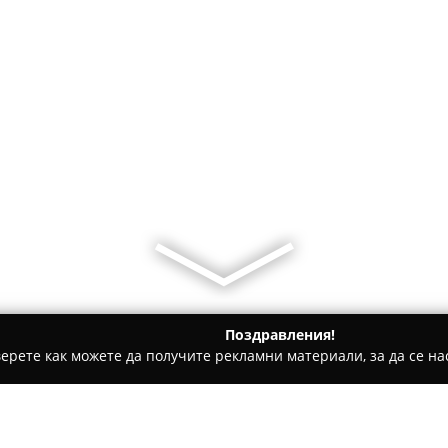
Поздравления!
ерете как можете да получите рекламни материали, за да се нас
и, Авточасти - Плевен
Автосервиз Бавария