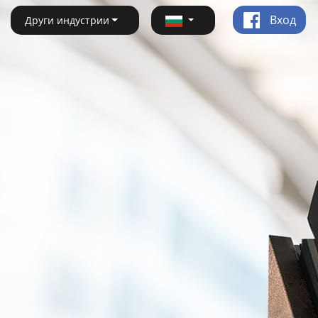
Вход
Други индустрии