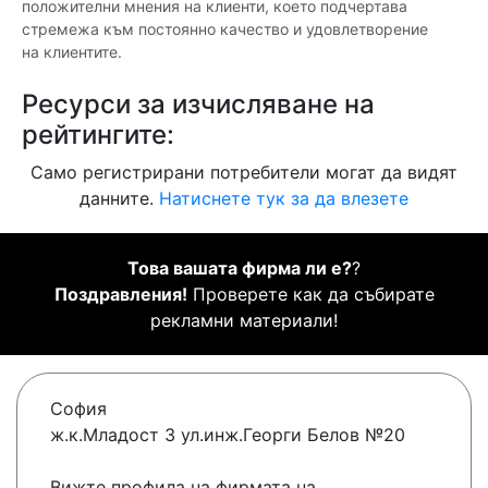
положителни мнения на клиенти, което подчертава
стремежа към постоянно качество и удовлетворение
на клиентите.
Ресурси за изчисляване на
рейтингите:
Само регистрирани потребители могат да видят
данните.
Натиснете тук за да влезете
Това вашата фирма ли е?
?
Поздравления!
Проверете как да събирате
рекламни материали!
София
ж.к.Младост 3 ул.инж.Георги Белов №20
Вижте профила на фирмата на