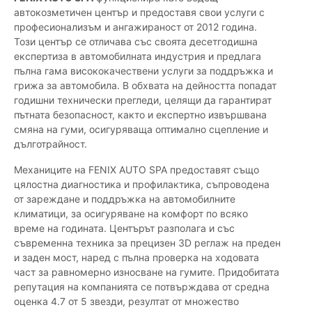
автокозметичен център и предоставя свои услуги с
професионализъм и ангажираност от 2012 година.
Този център се отличава със своята десетгодишна
експертиза в автомобилната индустрия и предлага
пълна гама висококачествени услуги за поддръжка и
грижа за автомобила. В обхвата на дейността попадат
годишни технически прегледи, целящи да гарантират
пътната безопасност, както и експертно извършвана
смяна на гуми, осигуряваща оптимално сцепление и
дълготрайност.
Механиците на FENIX AUTO SPA предоставят също
цялостна диагностика и профилактика, съпроводена
от зареждане и поддръжка на автомобилните
климатици, за осигуряване на комфорт по всяко
време на годината. Центърът разполага и със
съвременна техника за прецизен 3D реглаж на преден
и заден мост, наред с пълна проверка на ходовата
част за равномерно износване на гумите. Придобитата
репутация на компанията се потвърждава от средна
оценка 4.7 от 5 звезди, резултат от множество