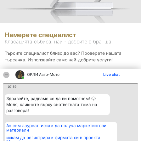
Намерете специалист
Класацията събира, най - добрите в бранша.
Търсите специалист близо до вас? Проверете нашата
търсачка. Използвайте само най-добрите услуги!
ОРЛИ Aвто-Mото
Live chat
Търсене
07:59
Здравейте, радваме се да ви помогнем! 🙂
Моля, кликнете върху съответната тема на
разговора!
Аз съм лауреат, искам да получа маркетингови
Организатор на
Класация
Контакти
материали
класиране
Победители
Контакти
Beautiful Company S.R.L.
Списък на
искам да регистрирам фирмата си в проекта
BulevardulAleea Timișul De
всички