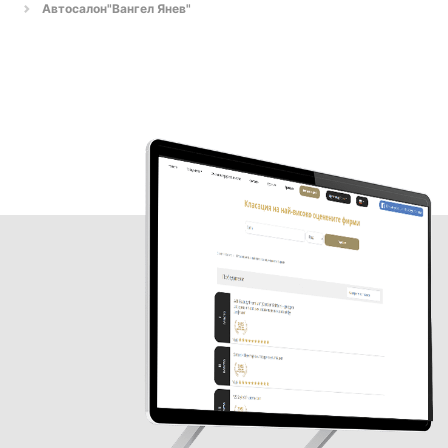
Автосалон"Вангел Янев"