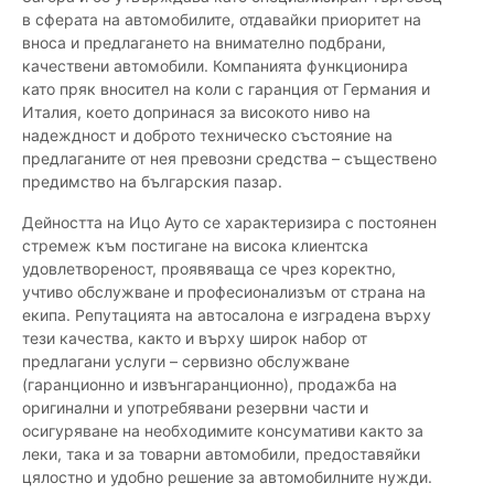
в сферата на автомобилите, отдавайки приоритет на
вноса и предлагането на внимателно подбрани,
качествени автомобили. Компанията функционира
като пряк вносител на коли с гаранция от Германия и
Италия, което допринася за високото ниво на
надеждност и доброто техническо състояние на
предлаганите от нея превозни средства – съществено
предимство на българския пазар.
Дейността на Ицо Ауто се характеризира с постоянен
стремеж към постигане на висока клиентска
удовлетвореност, проявяваща се чрез коректно,
учтиво обслужване и професионализъм от страна на
екипа. Репутацията на автосалона е изградена върху
тези качества, както и върху широк набор от
предлагани услуги – сервизно обслужване
(гаранционно и извънгаранционно), продажба на
оригинални и употребявани резервни части и
осигуряване на необходимите консумативи както за
леки, така и за товарни автомобили, предоставяйки
цялостно и удобно решение за автомобилните нужди.