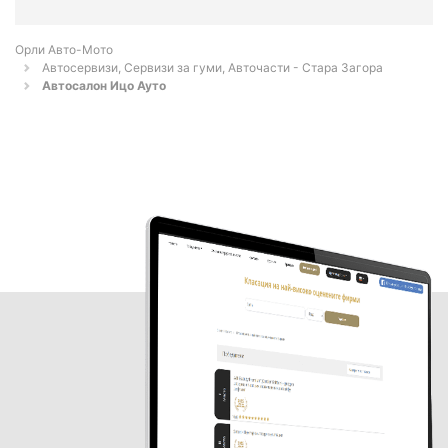
Орли Aвто-Mото
Автосервизи, Сервизи за гуми, Авточасти - Стара Загора
Автосалон Ицо Ауто