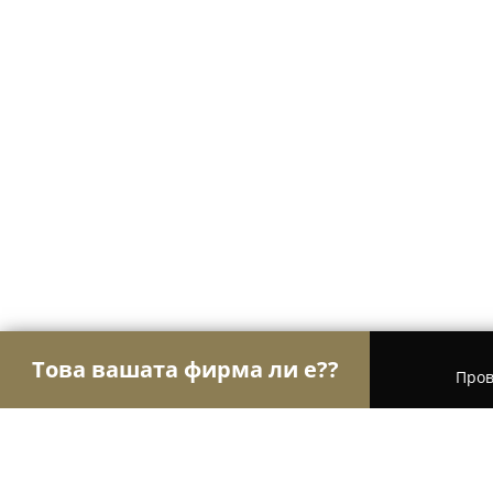
Това вашата фирма ли е??
Пров
Орли Aвто-Mото
Автосервизи, Сервизи за гум