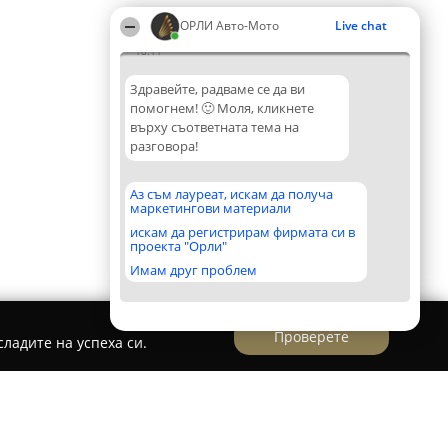
ОРЛИ Aвто-Mото
Live chat
18:11
Здравейте, радваме се да ви
помогнем! 🙂 Моля, кликнете
върху съответната тема на
разговора!
Аз съм лауреат, искам да получа
маркетингови материали
искам да регистрирам фирмата си в
проекта "Орли"
Имам друг проблем
Проверете
ладите на успеха си.