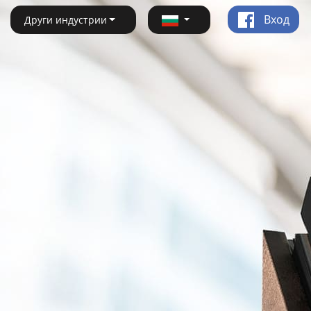
Вход
Други индустрии