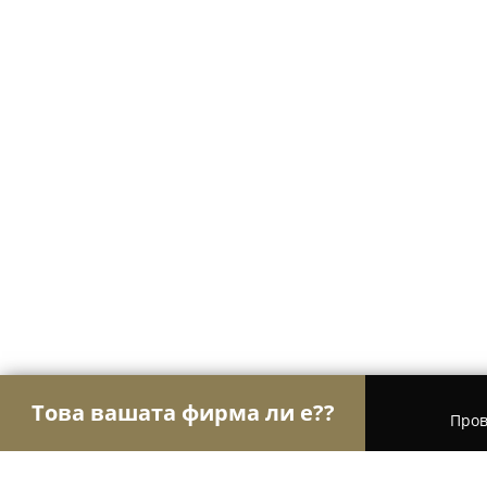
Това вашата фирма ли е??
Пров