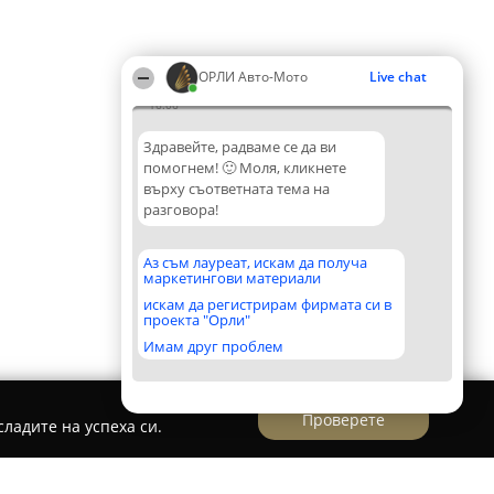
ОРЛИ Aвто-Mото
Live chat
16:06
Здравейте, радваме се да ви
помогнем! 🙂 Моля, кликнете
върху съответната тема на
разговора!
Аз съм лауреат, искам да получа
маркетингови материали
искам да регистрирам фирмата си в
проекта "Орли"
Имам друг проблем
Проверете
ладите на успеха си.