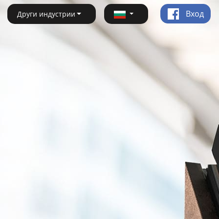
Вход
Други индустрии