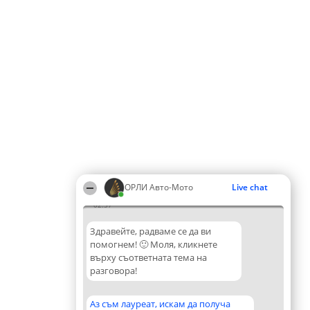
ОРЛИ Aвто-Mото
Live chat
02:57
Здравейте, радваме се да ви
помогнем! 🙂 Моля, кликнете
върху съответната тема на
разговора!
Аз съм лауреат, искам да получа