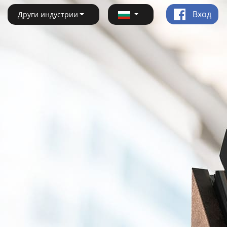
Вход
Други индустрии