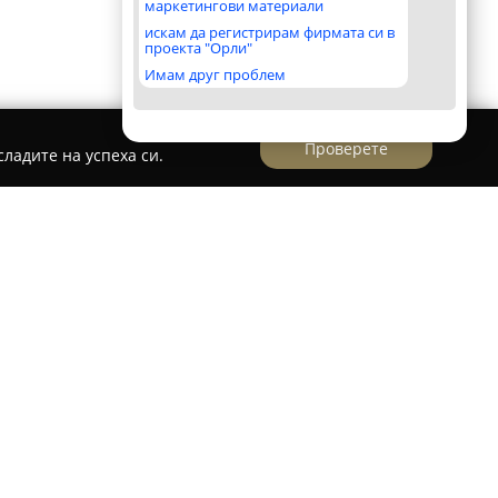
маркетингови материали
искам да регистрирам фирмата си в
проекта "Орли"
Имам друг проблем
Проверете
ладите на успеха си.
ира в град Ямбол и е реномиран център за
ремонт на автомобили, разположен в ж.к.
ията предоставя разнообразни услуги, които
готрайна и надеждна експлоатация на
. Клиентите разчитат на прецизна