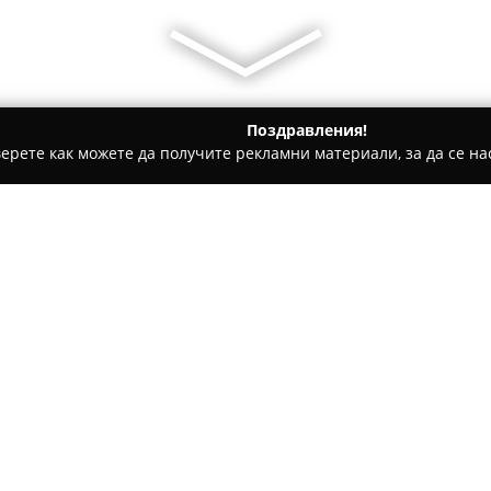
Поздравления!
ерете как можете да получите рекламни материали, за да се нас
и, Авточасти - Ямбол
Автосервиз Братанов
Относно компанията:
Автосервиз Братанов
се нам
професионално обслужване и 
Георги Бенковски 7Г. Компан
имат за цел да осигурят дъл
Покажи повече >>
моторните превозни средства