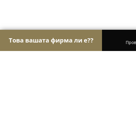
Това вашата фирма ли е??
Пров
Орли Aвто-Mото
Автосервизи, Сервизи за гум
Автосервиз Братанов