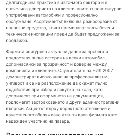
дългогодишна практика в авто-мото сектора и е
спечелила доверието на клиенти, които търсят сигурни
употребявани автомобили и професионално
обслужване. Асортиментът включва разнообразие от
превозни средства, които преминават задълбочени
технически инспекции преди да бъдат предложени за
продажба.
Фирмата осигурява актуални данни за пробега и
предоставя пълна история на всеки автомобил,
допринасяйки за прозрачност и доверие между
компанията и клиентите. Служителите на НИК 2007
демонстрират високо ниво на професионализъм,
учтивост и са на разположение да окажат пълно
съдействие при избор и покупка на кола, като
допринасят при оформянето на документация,
подпомагат застраховането и други административни
въпроси. Акцентът върху коректното отношение и
качественото обслужване утвърждава фирмата като
надежден участник на пазара.