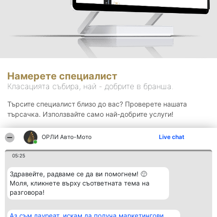
Намерете специалист
Класацията събира, най - добрите в бранша.
Търсите специалист близо до вас? Проверете нашата
търсачка. Използвайте само най-добрите услуги!
ОРЛИ Aвто-Mото
Live chat
Търсене
05:25
Здравейте, радваме се да ви помогнем! 🙂
Моля, кликнете върху съответната тема на
разговора!
Аз съм лауреат, искам да получа маркетингови
Организатор на
Класация
Контакти