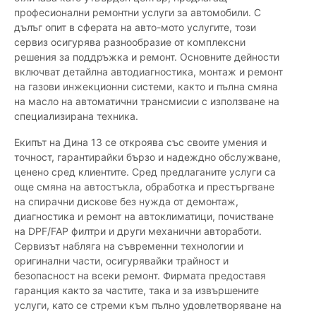
професионални ремонтни услуги за автомобили. С
дълъг опит в сферата на авто-мото услугите, този
сервиз осигурява разнообразие от комплексни
решения за поддръжка и ремонт. Основните дейности
включват детайлна автодиагностика, монтаж и ремонт
на газови инжекционни системи, както и пълна смяна
на масло на автоматични трансмисии с използване на
специализирана техника.
Екипът на Дина 13 се откроява със своите умения и
точност, гарантирайки бързо и надеждно обслужване,
ценено сред клиентите. Сред предлаганите услуги са
още смяна на автостъкла, обработка и престъргване
на спирачни дискове без нужда от демонтаж,
диагностика и ремонт на автоклиматици, почистване
на DPF/FAP филтри и други механични автоработи.
Сервизът набляга на съвременни технологии и
оригинални части, осигурявайки трайност и
безопасност на всеки ремонт. Фирмата предоставя
гаранция както за частите, така и за извършените
услуги, като се стреми към пълно удовлетворяване на