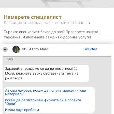
Намерете специалист
Класацията събира, най - добрите в бранша.
Търсите специалист близо до вас? Проверете нашата
търсачка. Използвайте само най-добрите услуги!
ОРЛИ Aвто-Mото
Live chat
Търсене
19:00
Здравейте, радваме се да ви помогнем! 🙂
Моля, кликнете върху съответната тема на
разговора!
Аз съм лауреат, искам да получа маркетингови
Организатор на
Класация
Контакти
материали
класиране
Победители
Контакти
Beautiful Company S.R.L.
Списък на
искам да регистрирам фирмата си в проекта
BulevardulAleea Timișul De
всички
"Орли"
Sus Nr. 2, Bl. A30, Sc. A, Et.
победители
Имам друг проблем
4, Ap. 13
Правила
București 53-238
Статут/Устав