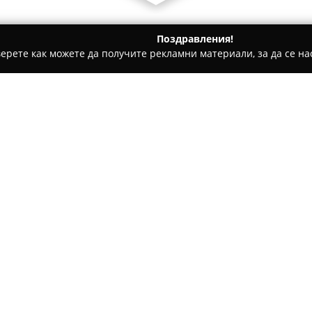
Поздравления!
ерете как можете да получите рекламни материали, за да се нас
и, Авточасти - София
Auto-folio.net
Относно компанията:
В столицата София
Авто фол
специализиран в автомобилно
опит в монтирането и грижат
автомобили, компанията пред
Покажи повече >>
комфорт, сигурност и индиви
работи с внимание към всеки 
изпълняваните услуги.
В практиката си Авто фолио 