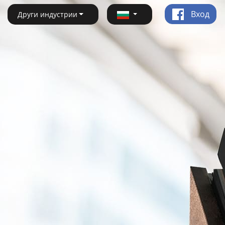
Вход
Други индустрии