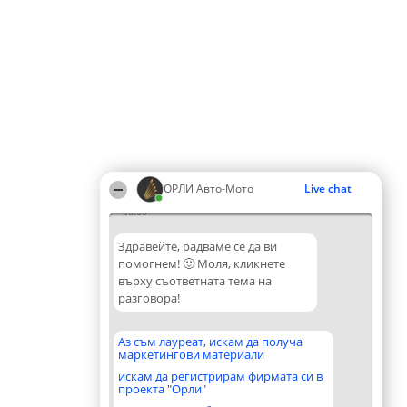
ОРЛИ Aвто-Mото
Live chat
06:08
Здравейте, радваме се да ви
помогнем! 🙂 Моля, кликнете
върху съответната тема на
разговора!
Аз съм лауреат, искам да получа
маркетингови материали
искам да регистрирам фирмата си в
проекта "Орли"