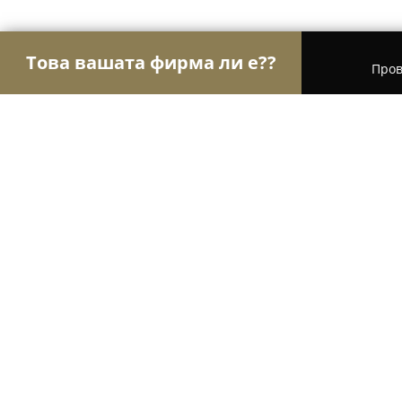
Това вашата фирма ли е??
Пров
Орли Aвто-Mото
Автосервизи, Сервизи за гум
Auto-folio.net
10
(128)
София, жк.Редута