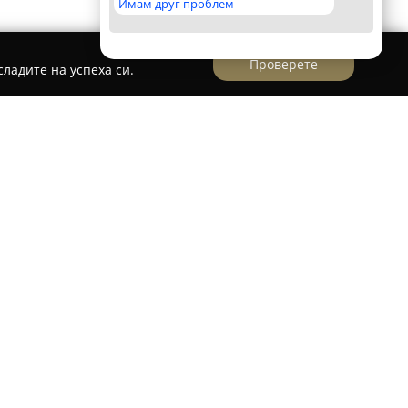
Имам друг проблем
Проверете
ладите на успеха си.
ио
е добре позната като установен партньор,
то фолиране. С повече от петнадесет години
а за слънцезащитни фолиа за стъклата на
оставя решения, които акцентират върху
дуален стил. Екипът от професионалисти
детайл, като гарантира високо качество на
използва материали от реномирани