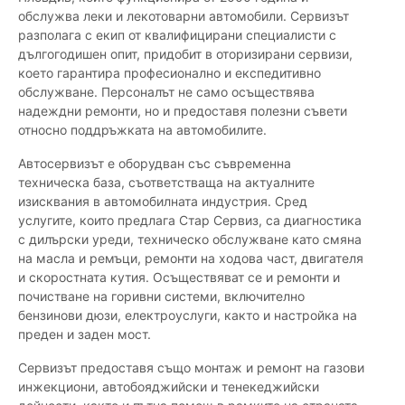
обслужва леки и лекотоварни автомобили. Сервизът
разполага с екип от квалифицирани специалисти с
дългогодишен опит, придобит в оторизирани сервизи,
което гарантира професионално и експедитивно
обслужване. Персоналът не само осъществява
надеждни ремонти, но и предоставя полезни съвети
относно поддръжката на автомобилите.
Автосервизът е оборудван със съвременна
техническа база, съответстваща на актуалните
изисквания в автомобилната индустрия. Сред
услугите, които предлага Стар Сервиз, са диагностика
с дилърски уреди, техническо обслужване като смяна
на масла и ремъци, ремонти на ходова част, двигателя
и скоростната кутия. Осъществяват се и ремонти и
почистване на горивни системи, включително
бензинови дюзи, електроуслуги, както и настройка на
преден и заден мост.
Сервизът предоставя също монтаж и ремонт на газови
инжекциони, автобояджийски и тенекеджийски