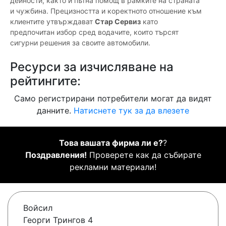
дейности, както и пътна помощ в рамките на страната
и чужбина. Прецизността и коректното отношение към
клиентите утвърждават
Стар Сервиз
като
предпочитан избор сред водачите, които търсят
сигурни решения за своите автомобили.
Ресурси за изчисляване на
рейтингите:
Само регистрирани потребители могат да видят
данните.
Натиснете тук за да влезете
Това вашата фирма ли е?
?
Поздравления!
Проверете как да събирате
рекламни материали!
Войсил
Георги Трингов 4