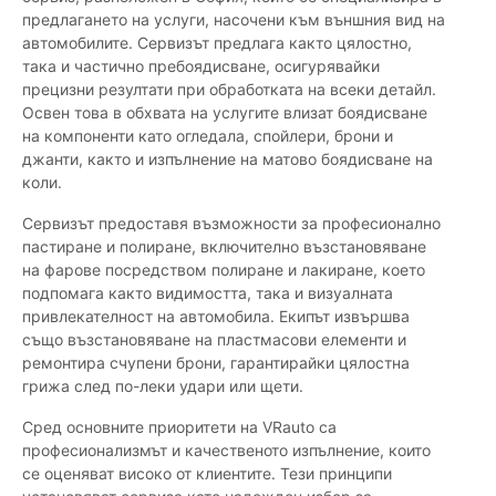
предлагането на услуги, насочени към външния вид на
автомобилите. Сервизът предлага както цялостно,
така и частично пребоядисване, осигурявайки
прецизни резултати при обработката на всеки детайл.
Освен това в обхвата на услугите влизат боядисване
на компоненти като огледала, спойлери, брони и
джанти, както и изпълнение на матово боядисване на
коли.
Сервизът предоставя възможности за професионално
пастиране и полиране, включително възстановяване
на фарове посредством полиране и лакиране, което
подпомага както видимостта, така и визуалната
привлекателност на автомобила. Екипът извършва
също възстановяване на пластмасови елементи и
ремонтира счупени брони, гарантирайки цялостна
грижа след по-леки удари или щети.
Сред основните приоритети на VRauto са
професионализмът и качественото изпълнение, които
се оценяват високо от клиентите. Тези принципи