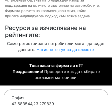
установяват сервиза като надежден избор за
поддържане на отличното състояние на автомобилите.
Фирмата разчита на квалифициран екип, който
прилага индивидуален подход към всяка задача.
Ресурси за изчисляване на
рейтингите:
Само регистрирани потребители могат да видят
данните.
Натиснете тук за да влезете
Това вашата фирма ли е?
?
Поздравления!
Проверете как да събирате
рекламни материали!
София
42.683544,23.279839