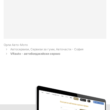
Орли Aвто-Mото
Автосервизи, Сервизи за гуми, Авточасти - София
VRauto - автобояджийски сервиз