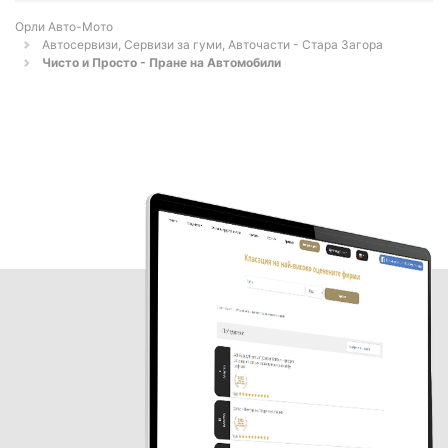
Орли Aвто-Mото
Автосервизи, Сервизи за гуми, Авточасти - Стара Загора
Чисто и Просто - Пране на Автомобили