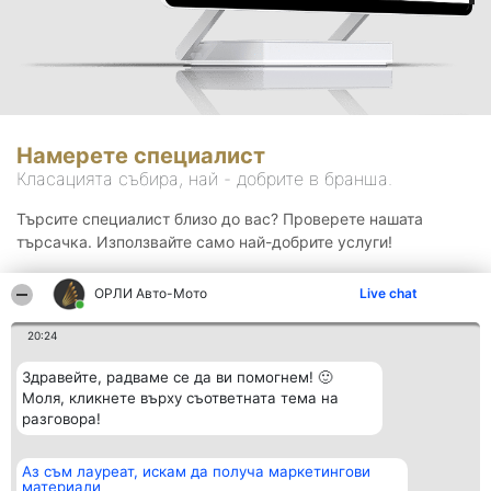
Намерете специалист
Класацията събира, най - добрите в бранша.
Търсите специалист близо до вас? Проверете нашата
търсачка. Използвайте само най-добрите услуги!
ОРЛИ Aвто-Mото
Live chat
Търсене
20:24
Здравейте, радваме се да ви помогнем! 🙂
Моля, кликнете върху съответната тема на
разговора!
Аз съм лауреат, искам да получа маркетингови
Организатор на
Класация
Контакти
материали
класиране
Победители
Контакти