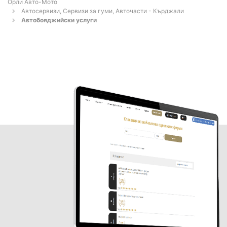
Орли Aвто-Mото
Автосервизи, Сервизи за гуми, Авточасти - Кърджали
Автобояджийски услуги