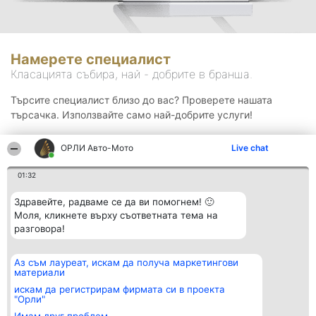
Намерете специалист
Класацията събира, най - добрите в бранша.
Търсите специалист близо до вас? Проверете нашата
търсачка. Използвайте само най-добрите услуги!
ОРЛИ Aвто-Mото
Live chat
Търсене
01:32
Здравейте, радваме се да ви помогнем! 🙂
Моля, кликнете върху съответната тема на
разговора!
Аз съм лауреат, искам да получа маркетингови
Организатор на
Класация
Контакти
материали
класиране
Победители
Контакти
Beautiful Company S.R.L.
Списък на
искам да регистрирам фирмата си в проекта
BulevardulAleea Timișul De
всички
"Орли"
Sus Nr. 2, Bl. A30, Sc. A, Et.
победители
4, Ap. 13
Правила