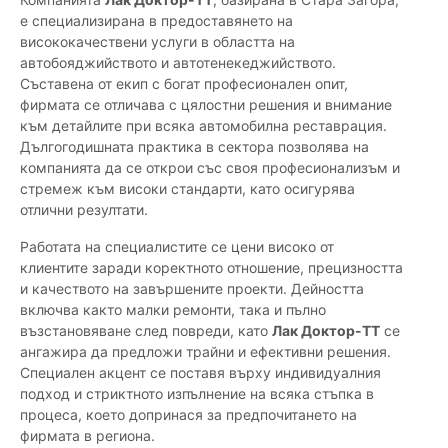
е специализирана в предоставянето на
висококачествени услуги в областта на
автобояджийството и автотенекеджийството.
Съставена от екип с богат професионален опит,
фирмата се отличава с цялостни решения и внимание
към детайлите при всяка автомобилна реставрация.
Дългогодишната практика в сектора позволява на
компанията да се открои със своя професионализъм и
стремеж към високи стандарти, като осигурява
отлични резултати.
Работата на специалистите се цени високо от
клиентите заради коректното отношение, прецизността
и качеството на завършените проекти. Дейността
включва както малки ремонти, така и пълно
възстановяване след повреди, като
Лак Доктор-ТТ
се
ангажира да предложи трайни и ефективни решения.
Специален акцент се поставя върху индивидуалния
подход и стриктното изпълнение на всяка стъпка в
процеса, което допринася за предпочитането на
фирмата в региона.