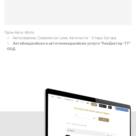
Орли Aвто-Mото
Автосервизи, Сервизи за гуми, Авточасти - Стара Загора
Автобояджийски и автотенекеджийски услуги "ЛакДоктор-ТТ"
ООД