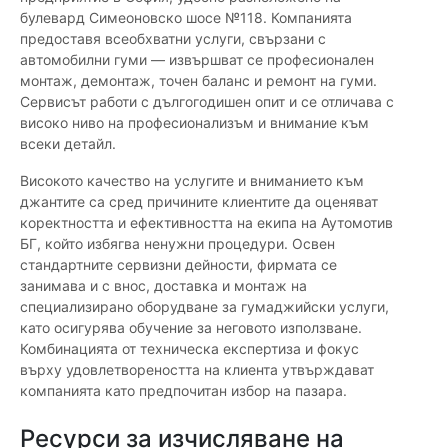
булевард Симеоновско шосе №118. Компанията
предоставя всеобхватни услуги, свързани с
автомобилни гуми — извършват се професионален
монтаж, демонтаж, точен баланс и ремонт на гуми.
Сервисът работи с дългогодишен опит и се отличава с
високо ниво на професионализъм и внимание към
всеки детайл.
Високото качество на услугите и вниманието към
джантите са сред причините клиентите да оценяват
коректността и ефективността на екипа на Аутомотив
БГ, който избягва ненужни процедури. Освен
стандартните сервизни дейности, фирмата се
занимава и с внос, доставка и монтаж на
специализирано оборудване за гумаджийски услуги,
като осигурява обучение за неговото използване.
Комбинацията от техническа експертиза и фокус
върху удовлетвореността на клиента утвърждават
компанията като предпочитан избор на пазара.
Ресурси за изчисляване на