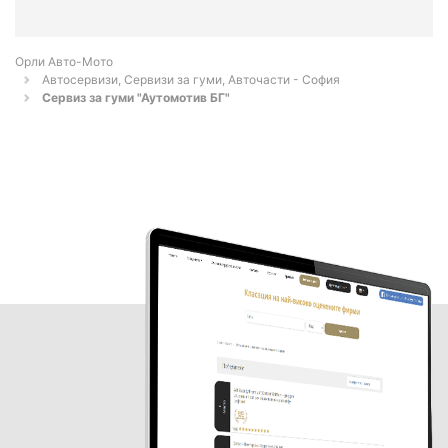
Орли Aвто-Mото
Автосервизи, Сервизи за гуми, Авточасти - София
Сервиз за гуми "Аутомотив БГ"