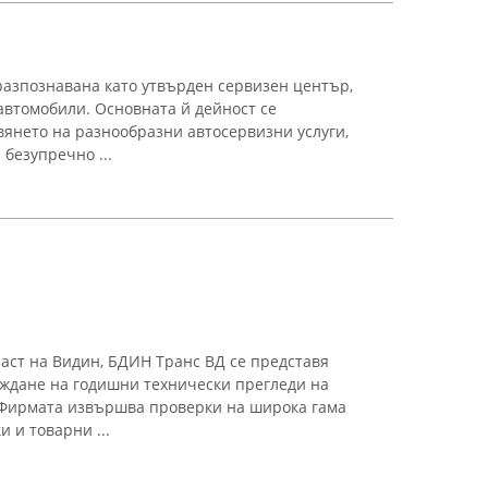
 разпознавана като утвърден сервизен център,
автомобили. Основната й дейност се
янето на разнообразни автосервизни услуги,
безупречно ...
аст на Видин, БДИН Транс ВД се представя
еждане на годишни технически прегледи на
 Фирмата извършва проверки на широка гама
 и товарни ...