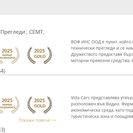
регледи , СЕМТ,
ВОФ ИНС ООД е пункт, който 
технически прегледи и се на
Дружеството предоставя бърз
моторни превозни средства, в
84)
Vida Cars представлява утвъ
разположен във Видин. Фирм
икономическа среда, като по
туристическа зона и поощрява
Покажи повече >>
33)