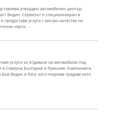
едставлява утвърден автомобилен център,
ласт Видин. Сервизът е специализиран в
и предоставя услуги с високо качество на
телни черти ...
оставя услуги за отдаване на автомобили под
и в Северна България и Румъния. Компанията
 във Видин и Русе, като покрива градове като