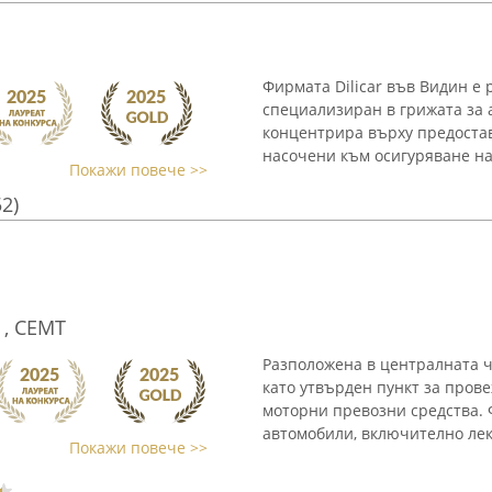
Фирмата Dilicar във Видин е
специализиран в грижата за 
концентрира върху предостав
насочени към осигуряване на 
Покажи повече >>
52)
 , СЕМТ
Разположена в централната ч
като утвърден пункт за пров
моторни превозни средства.
автомобили, включително леки
Покажи повече >>