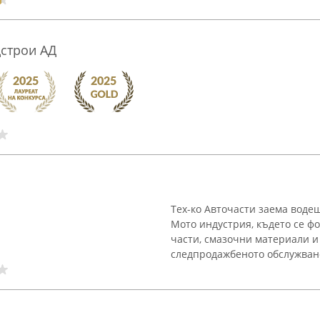
дстрои АД
Тех-ко Авточасти заема воде
Мото индустрия, където се ф
части, смазочни материали и
следпродажбеното обслужване