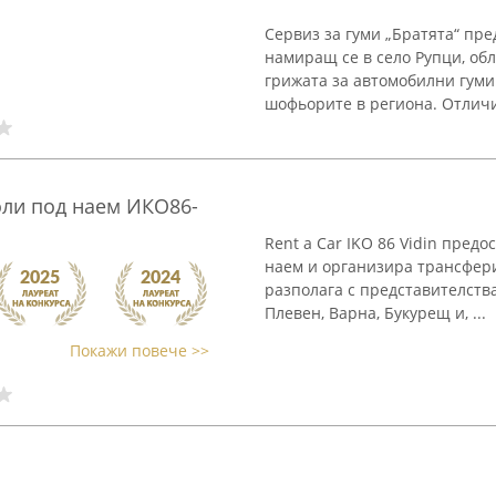
Сервиз за гуми „Братята“ пр
намиращ се в село Рупци, об
грижата за автомобилни гуми 
шофьорите в региона. Отличи
Коли под наем ИКО86-
Rent a Car IKO 86 Vidin пред
наем и организира трансфер
разполага с представителства
Плевен, Варна, Букурещ и, ...
Покажи повече >>