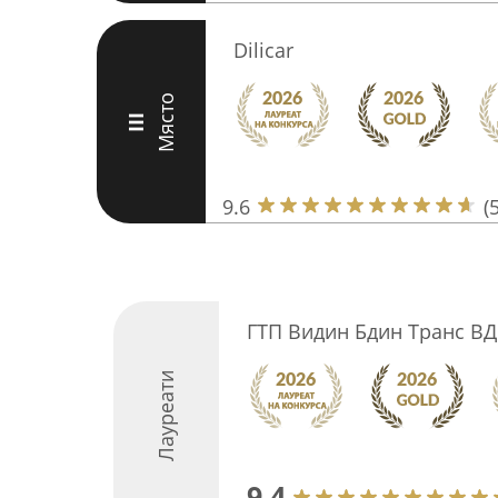
Dilicar
Място
III
9.6
(
ГТП Видин Бдин Транс ВД
Лауреати
9.4