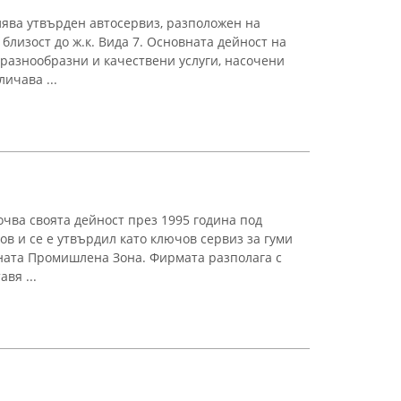
лява утвърден автосервиз, разположен на
 близост до ж.к. Вида 7. Основната дейност на
 разнообразни и качествени услуги, насочени
ичава ...
очва своята дейност през 1995 година под
в и се е утвърдил като ключов сервиз за гуми
ната Промишлена Зона. Фирмата разполага с
вя ...