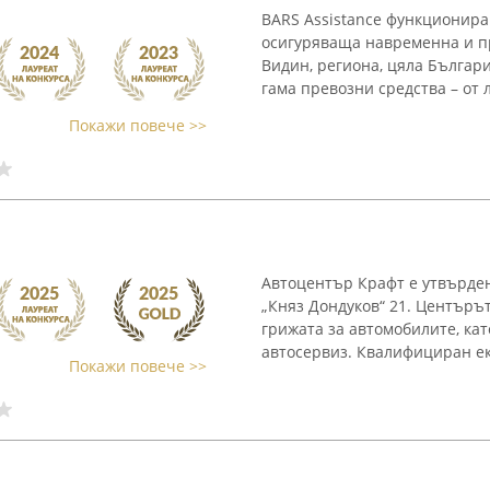
BARS Assistance функционир
осигуряваща навременна и п
Видин, региона, цяла Българ
гама превозни средства – от л
Покажи повече >>
Автоцентър Крафт е утвърден
„Княз Дондуков“ 21. Центърът
грижата за автомобилите, ка
автосервиз. Квалифициран ек
Покажи повече >>