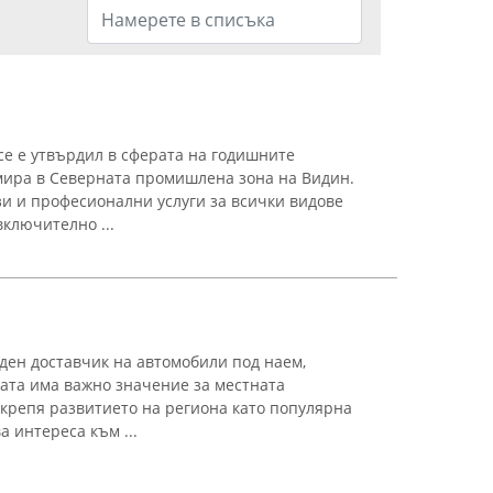
се е утвърдил в сферата на годишните
мира в Северната промишлена зона на Видин.
и и професионални услуги за всички видове
ключително ...
рден доставчик на автомобили под наем,
ата има важно значение за местната
дкрепя развитието на региона като популярна
 интереса към ...