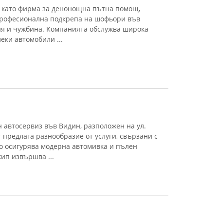
а като фирма за денонощна пътна помощ,
рофесионална подкрепа на шофьори във
ия и чужбина. Компанията обслужва широка
еки автомобили ...
 автосервиз във Видин, разположен на ул.
 предлага разнообразие от услуги, свързани с
то осигурява модерна автомивка и пълен
ип извършва ...