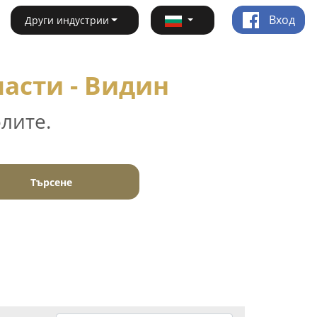
Вход
Други индустрии
части - Видин
лите.
Търсене