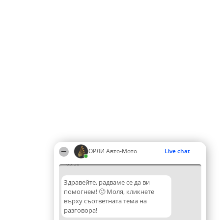
ОРЛИ Aвто-Mото
Live chat
05:50
Здравейте, радваме се да ви
помогнем! 🙂 Моля, кликнете
върху съответната тема на
разговора!