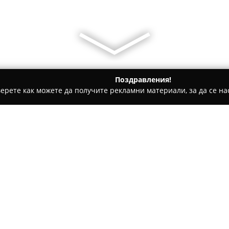
Поздравления!
ерете как можете да получите рекламни материали, за да се нас
и, Авточасти - Варна
Алианс Ауто Варна ООД
Относно компанията:
Създадена през 2012 година,
официален сервизен партньор
североизточния регион на Бъ
включващи продажба на нови