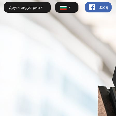
Вход
Други индустрии