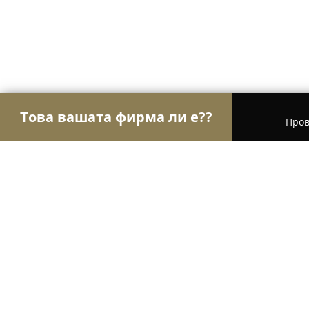
Това вашата фирма ли е??
Пров
Орли Aвто-Mото
Автосервизи, Сервизи за гум
Алианс Ауто Варна ООД