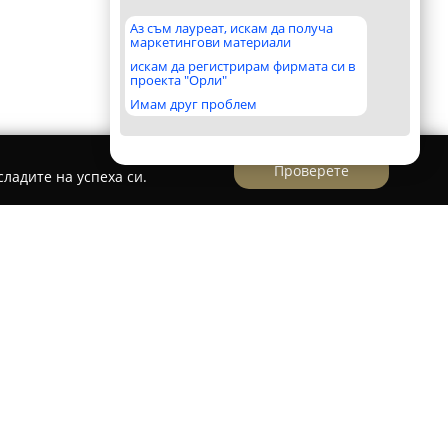
Аз съм лауреат, искам да получа
маркетингови материали
искам да регистрирам фирмата си в
проекта "Орли"
Имам друг проблем
Проверете
ладите на успеха си.
Алианс Ауто Варна
ООД е известен дилър и
 на автомобилите Renault и Dacia в
лгария. Фирмата предлага комплексни услуги,
 коли, различни опции за финансиране и