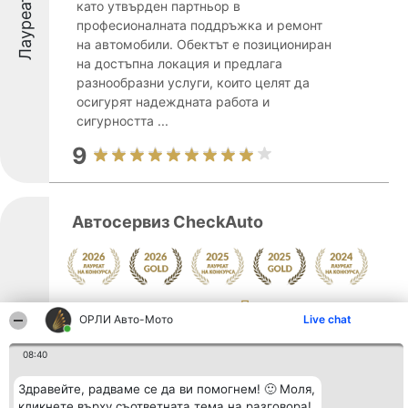
Лауреати
като утвърден партньор в
професионалната поддръжка и ремонт
на автомобили. Обектът е позициониран
на достъпна локация и предлага
разнообразни услуги, които целят да
осигурят надеждната работа и
сигурността ...
9
Автосервиз CheckAuto
Покажи повече >>
Лауреати
ОРЛИ Aвто-Mото
Live chat
Автосервиз CheckAuto, разположен във
Варна на улица „Искър“ 6, се
08:40
характеризира като надежден избор за
собственици на автомобили, които
Здравейте, радваме се да ви помогнем! 🙂 Моля,
търсят висококачествено обслужване.
кликнете върху съответната тема на разговора!