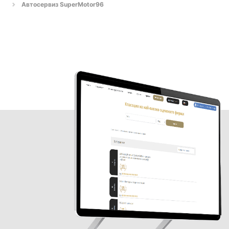
Автосервиз SuperMotor96