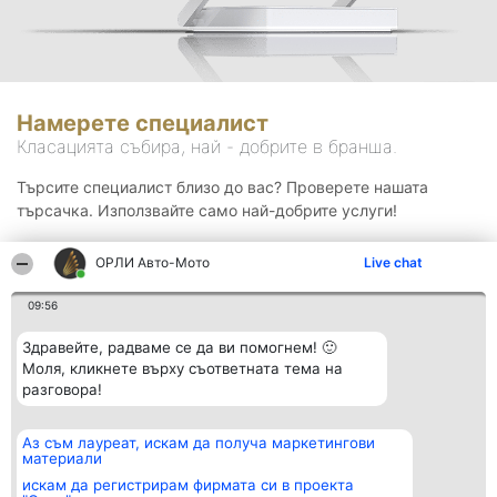
Намерете специалист
Класацията събира, най - добрите в бранша.
Търсите специалист близо до вас? Проверете нашата
търсачка. Използвайте само най-добрите услуги!
ОРЛИ Aвто-Mото
Live chat
Търсене
09:56
Здравейте, радваме се да ви помогнем! 🙂
Моля, кликнете върху съответната тема на
разговора!
Аз съм лауреат, искам да получа маркетингови
Организатор на
Класация
Контакти
материали
класиране
Победители
Контакти
Beautiful Company S.R.L.
Списък на
искам да регистрирам фирмата си в проекта
BulevardulAleea Timișul De
всички