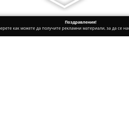
Поздравления!
ерете как можете да получите рекламни материали, за да се нас
и, Авточасти - Варна
Аутогаз-Варна ООД
Относно компанията:
Аутогаз-Варна
е специализир
булевард „Христо Смирненски
диагностика и качествения р
инжекциони. Фирмата има дъл
за алтернативни горива на а
висококвалифицирани специал
оптимална ефективност на м