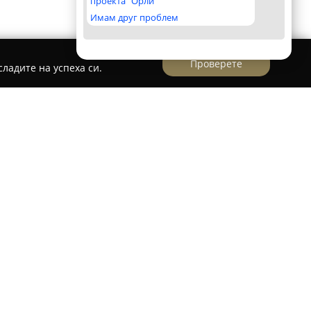
проекта "Орли"
Имам друг проблем
Проверете
ладите на успеха си.
ан център във Варна, разположен на
“, известен с професионалния монтаж, точната
емонт на автомобилни газови уредби и газови
гогодишен опит в предоставянето на услуги
втомобили и разчита на екип от
исти, които осигуряват надеждна работа и
онтираните системи.