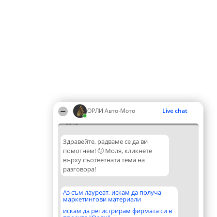
ОРЛИ Aвто-Mото
Live chat
03:12
Здравейте, радваме се да ви
помогнем! 🙂 Моля, кликнете
върху съответната тема на
разговора!
Аз съм лауреат, искам да получа
маркетингови материали
искам да регистрирам фирмата си в