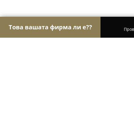
Това вашата фирма ли е??
Пров
Орли Aвто-Mото
Автосервизи, Сервизи за гум
Аутогаз-Варна ООД
9.2
(68)
Варна, бул. „Христо Смирненски“