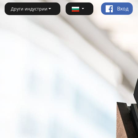
Вход
Други индустрии