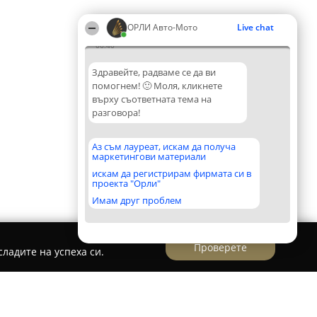
ОРЛИ Aвто-Mото
Live chat
06:40
Здравейте, радваме се да ви
помогнем! 🙂 Моля, кликнете
върху съответната тема на
разговора!
Аз съм лауреат, искам да получа
маркетингови материали
искам да регистрирам фирмата си в
проекта "Орли"
Имам друг проблем
Проверете
ладите на успеха си.