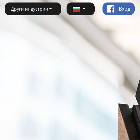
Вход
Други индустрии