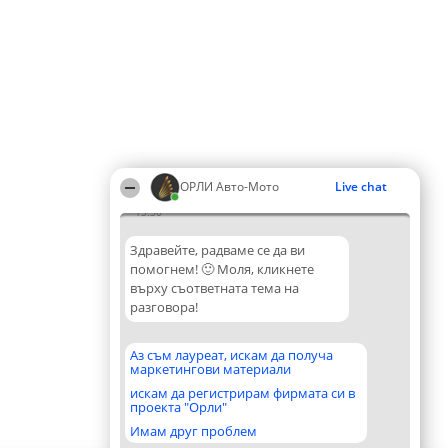
ОРЛИ Aвто-Mото
Live chat
13:30
Здравейте, радваме се да ви
помогнем! 🙂 Моля, кликнете
върху съответната тема на
разговора!
Аз съм лауреат, искам да получа
маркетингови материали
искам да регистрирам фирмата си в
проекта "Орли"
Имам друг проблем