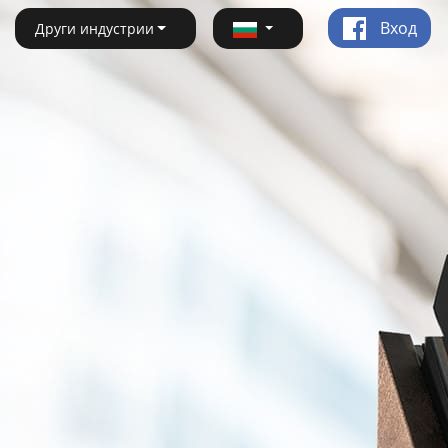
Вход
Други индустрии