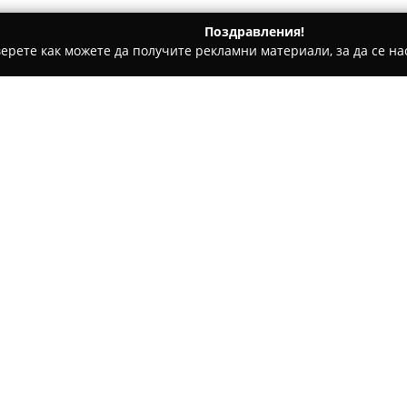
Поздравления!
ерете как можете да получите рекламни материали, за да се нас
и, Авточасти - Варна
Auto-Spa Poseidon
Относно компанията:
Автокозметичният комплекс
професионално обслужване з
Варненчик 192. Центърът пр
услуги, сред които фигурира
прецизно вътрешно чистене 
Екипът на Auto-Spa Poseidon
интериора, като предлага ръ
както и машинно изпиране на
висококачествени професиона