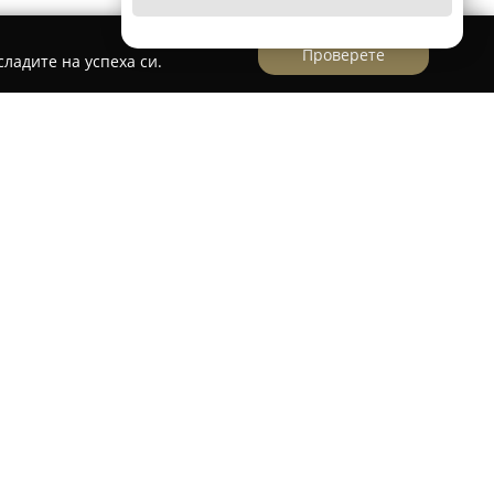
Проверете
ладите на успеха си.
Auto-Spa Poseidon
във Варна осигурява
а автомобили на адрес булевард Владислав
едоставя широка гама от автокозметични
т безконтактно външно измиване с пяна и
с прахосмукачка.
 извършва персонализирана грижа за
чно измиване и третиране на кожени салони,
 текстилни тапицерии. Използват се
лни препарати – сред тях нано вакса и