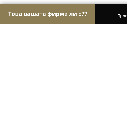
Това вашата фирма ли е??
Пров
Орли Aвто-Mото
Автосервизи, Сервизи за гум
Auto-Spa Poseidon
8.5
(41)
Варна, Булевард Владислав Варненчик 192
Покажи телефонния номер