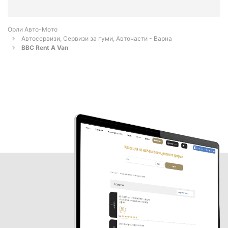
Орли Aвто-Mото
Автосервизи, Сервизи за гуми, Авточасти - Варна
BBC Rent A Van