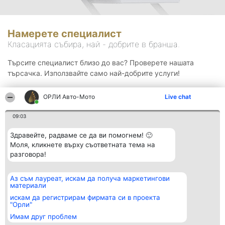
Намерете специалист
Класацията събира, най - добрите в бранша.
Търсите специалист близо до вас? Проверете нашата
търсачка. Използвайте само най-добрите услуги!
ОРЛИ Aвто-Mото
Live chat
Търсене
09:03
Здравейте, радваме се да ви помогнем! 🙂
Моля, кликнете върху съответната тема на
разговора!
Аз съм лауреат, искам да получа маркетингови
Организатор на
Класация
Контакти
материали
класиране
Победители
Контакти
Beautiful Company S.R.L.
Списък на
искам да регистрирам фирмата си в проекта
BulevardulAleea Timișul De
всички
"Орли"
Sus Nr. 2, Bl. A30, Sc. A, Et.
победители
Имам друг проблем
4, Ap. 13
Правила
București 53-238
Статут/Устав