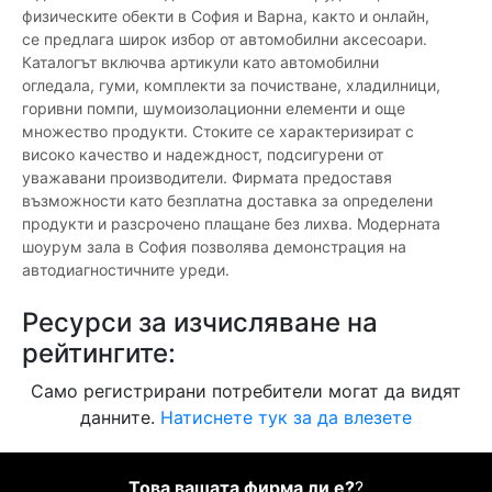
физическите обекти в София и Варна, както и онлайн,
се предлага широк избор от автомобилни аксесоари.
Каталогът включва артикули като автомобилни
огледала, гуми, комплекти за почистване, хладилници,
горивни помпи, шумоизолационни елементи и още
множество продукти. Стоките се характеризират с
високо качество и надеждност, подсигурени от
уважавани производители. Фирмата предоставя
възможности като безплатна доставка за определени
продукти и разсрочено плащане без лихва. Модерната
шоурум зала в София позволява демонстрация на
автодиагностичните уреди.
Ресурси за изчисляване на
рейтингите:
Само регистрирани потребители могат да видят
данните.
Натиснете тук за да влезете
Това вашата фирма ли е?
?