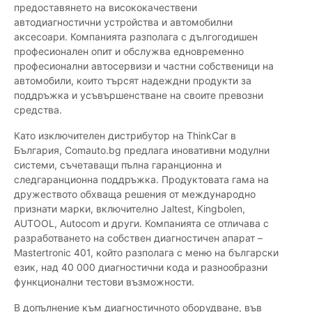
предоставянето на висококачествени
автодиагностични устройства и автомобилни
аксесоари. Компанията разполага с дългогодишен
професионален опит и обслужва едновременно
професионални автосервизи и частни собственици на
автомобили, които търсят надеждни продукти за
поддръжка и усъвършенстване на своите превозни
средства.
Като изключителен дистрибутор на ThinkCar в
България, Comauto.bg предлага иновативни модулни
системи, съчетаващи пълна гаранционна и
следгаранционна поддръжка. Продуктовата гама на
дружеството обхваща решения от международно
признати марки, включително Jaltest, Kingbolen,
AUTOOL, Autocom и други. Компанията се отличава с
разработването на собствен диагностичен апарат –
Mastertronic 401, който разполага с меню на български
език, над 40 000 диагностични кода и разнообразни
функционални тестови възможности.
В допълнение към диагностичното оборудване, във