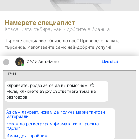
Намерете специалист
Класацията събира, най - добрите в бранша.
Търсите специалист близо до вас? Проверете нашата
търсачка. Използвайте само най-добрите услуги!
ОРЛИ Aвто-Mото
Live chat
Търсене
17:44
Здравейте, радваме се да ви помогнем! 🙂
Моля, кликнете върху съответната тема на
разговора!
Аз съм лауреат, искам да получа маркетингови
Организатор на
Класация
Контакти
материали
класиране
Победители
Контакти
Beautiful Company S.R.L.
Списък на
искам да регистрирам фирмата си в проекта
BulevardulAleea Timișul De
всички
"Орли"
Sus Nr. 2, Bl. A30, Sc. A, Et.
победители
Имам друг проблем
4, Ap. 13
Правила