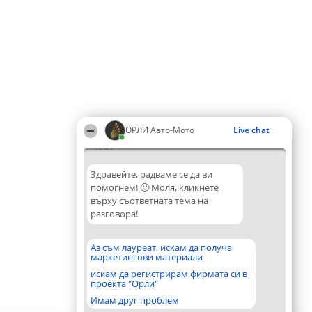
ОРЛИ Aвто-Mото
Live chat
16:49
Здравейте, радваме се да ви
помогнем! 🙂 Моля, кликнете
върху съответната тема на
разговора!
Аз съм лауреат, искам да получа
маркетингови материали
искам да регистрирам фирмата си в
проекта "Орли"
Имам друг проблем