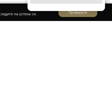
Проверете
ладите на успеха си.
ременен и сигурен автосервиз, намиращ се
с III“. Фирмата е специализирана в
ческо обслужване и ремонт на автомобили, с
ите в оптимално състояние. Основните
ална работа по двигатели, детайлна
одовата част и цялостна грижа за спирачната
идуални решения според специфичните
 средство. Екипът на Алекс-Авто се състои от