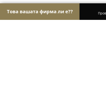
Това вашата фирма ли е??
Пров
Орли Aвто-Mото
Автосервизи, Сервизи за гум
Aleks - Auto Tire Service
9.6
(72)
Варна, бул. „Цар Освободител“ 345
Покажи телефонния номер