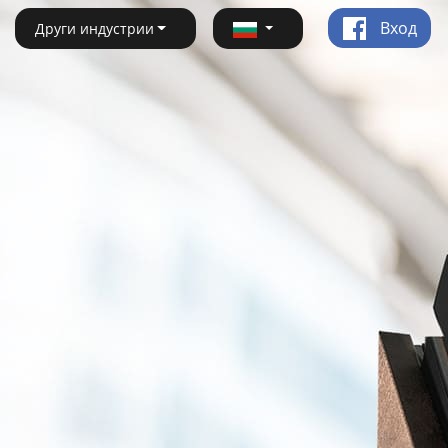
Вход
Други индустрии