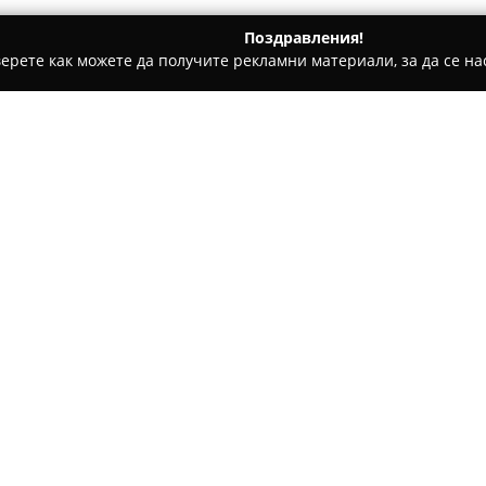
Поздравления!
ерете как можете да получите рекламни материали, за да се нас
и, Авточасти - Варна
Aleks - Auto Tire Service
Относно компанията:
Алекс-Авто
представлява съв
във Варна на улица „Цар Бори
извършването на пълно техни
основна цел да поддържа кол
дейности включват професион
диагностика, обслужване на х
система.
Компанията предлага индив
изисквания на всяко превозно