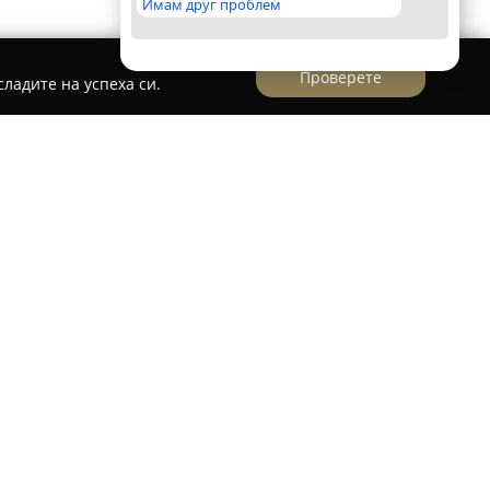
Имам друг проблем
Проверете
ладите на успеха си.
 ООД
функционира като утвърден автосервиз и
на улица „Александър Стамболийски“ 35 в град
редоточена върху продажбата на автомобилни
онален монтаж, демонтаж и баланс на различни
 всесезонни. Асортиментът от услуги включва
 поддръжка и ремонт на леки автомобили,
ребно с автомобилни части и аксесоари.
на фирмата е доброто обслужване и високият