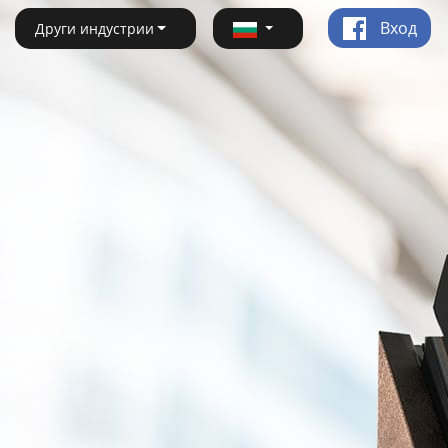
Вход
Други индустрии