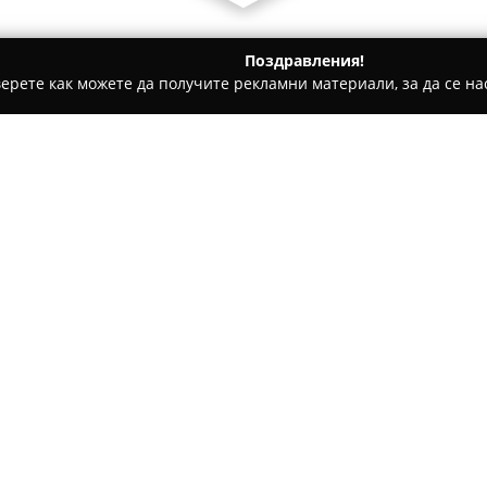
Поздравления!
ерете как можете да получите рекламни материали, за да се нас
и, Авточасти - Тутракан
МОBIL MET
Относно компанията:
Гуми Тутракан - Мобил Мет
магазин за гуми, разположен 
Тутракан. Компанията е със
гуми, както и върху професи
типове гуми – летни, зимни и
също вулканизация, цялостна
както и търговия на едро и д
Силно отличително качество 