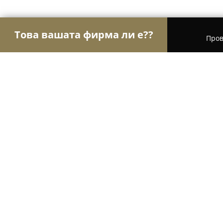
Това вашата фирма ли е??
Пров
Орли Aвто-Mото
Автосервизи, Сервизи за гум
МОBIL MET
9.2
(63)
Тутракан, Tutrakan
Покажи телефонния номер