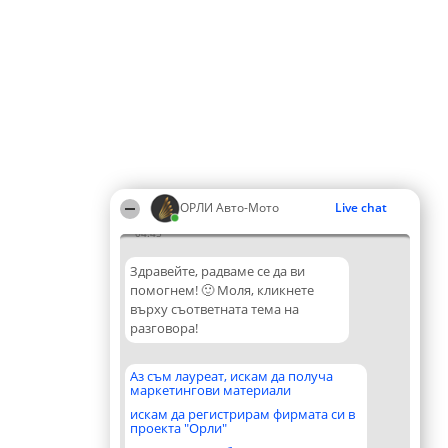
ОРЛИ Aвто-Mото
Live chat
04:45
Здравейте, радваме се да ви
помогнем! 🙂 Моля, кликнете
върху съответната тема на
разговора!
Аз съм лауреат, искам да получа
маркетингови материали
искам да регистрирам фирмата си в
проекта "Орли"